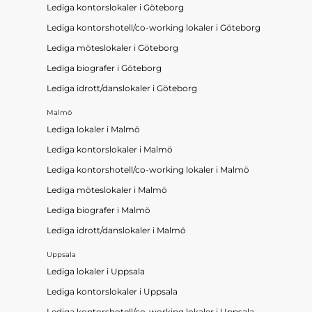
Lediga kontorslokaler
i
Göteborg
Lediga kontorshotell/co-working lokaler
i
Göteborg
Lediga möteslokaler
i
Göteborg
Lediga biografer
i
Göteborg
Lediga idrott/danslokaler
i
Göteborg
Malmö
Lediga lokaler
i
Malmö
Lediga kontorslokaler
i
Malmö
Lediga kontorshotell/co-working lokaler
i
Malmö
Lediga möteslokaler
i
Malmö
Lediga biografer
i
Malmö
Lediga idrott/danslokaler
i
Malmö
Uppsala
Lediga lokaler
i
Uppsala
Lediga kontorslokaler
i
Uppsala
Lediga kontorshotell/co-working lokaler
i
Uppsala