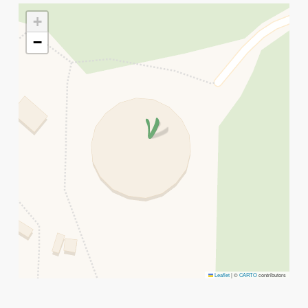
+
−
Leaflet
|
©
CARTO
contributors