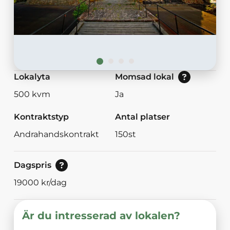
Nej: Lokalen är momsbefriad.<br/>Ja: Loka
Lokalyta
Momsad lokal
500
kvm
Ja
Kontraktstyp
Antal platser
Andrahandskontrakt
150
st
Pris vid bokning av 8<br/>eller mer timmar.
Dagspris
19000
kr/dag
Är du intresserad av lokalen?