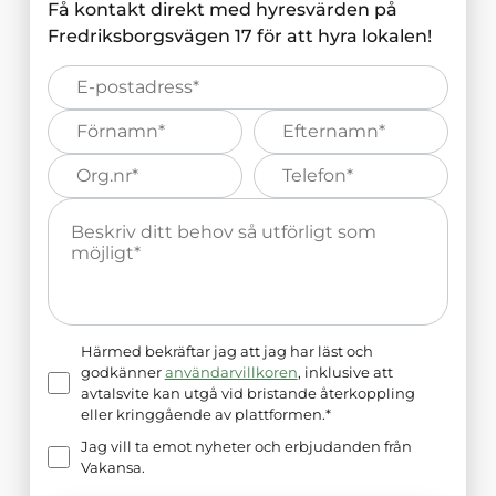
Få kontakt direkt med hyresvärden på
Fredriksborgsvägen 17
för att hyra lokalen!
E-
post*
Förnamn*
Efternamn*
Organisations
Telefonnummer*
nummer*
Meddelande*
Härmed bekräftar jag att jag har läst och
godkänner
användarvillkoren
, inklusive att
avtalsvite kan utgå vid bristande återkoppling
eller kringgående av plattformen.*
Jag vill ta emot nyheter och erbjudanden från
Vakansa.