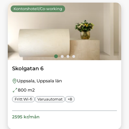
Kontorshotell/Co-working
Skolgatan 6
Uppsala
, Uppsala län
800
m2
Fritt Wi-fi
Varuautomat
+
8
2595
kr/
mån