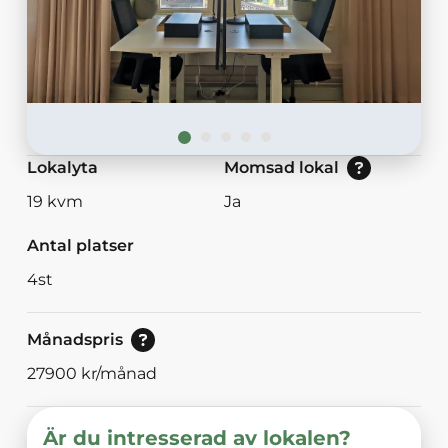
Nej: Lokalen är momsbefriad.<br/>Ja: Loka
Lokalyta
Momsad lokal
19
kvm
Ja
Antal platser
4
st
Pris vid bokning av 30<br/>eller mer dagar.
Månadspris
27900
kr/månad
Är du intresserad av lokalen?