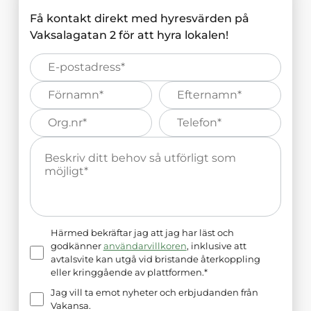
Få kontakt direkt med hyresvärden på
Vaksalagatan 2
för att hyra lokalen!
E-
post*
Förnamn*
Efternamn*
Organisations
Telefonnummer*
nummer*
Meddelande*
Härmed bekräftar jag att jag har läst och
godkänner
användarvillkoren
, inklusive att
avtalsvite kan utgå vid bristande återkoppling
eller kringgående av plattformen.*
Jag vill ta emot nyheter och erbjudanden från
Vakansa.