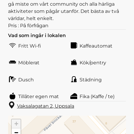
gå miste om vårt community och alla härliga
aktiviteter som pågår utanför. Det bästa av två
världar, helt enkelt.
Pris : På förfrågan
Vad som ingår i lokalen
Fritt Wi-fi
Kaffeautomat
Möblerat
Kök/pentry
Dusch
Städning
Tillåter egen mat
Fika (Kaffe / te)
Vaksalagatan 2
,
Uppsala
+
−