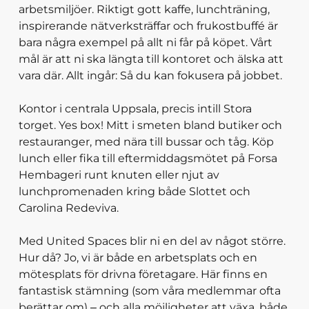
arbetsmiljöer. Riktigt gott kaffe, lunchträning,
inspirerande nätverksträffar och frukostbuffé är
bara några exempel på allt ni får på köpet. Vårt
mål är att ni ska längta till kontoret och älska att
vara där. Allt ingår: Så du kan fokusera på jobbet.
Kontor i centrala Uppsala, precis intill Stora
torget. Yes box! Mitt i smeten bland butiker och
restauranger, med nära till bussar och tåg. Köp
lunch eller fika till eftermiddagsmötet på Forsa
Hembageri runt knuten eller njut av
lunchpromenaden kring både Slottet och
Carolina Redeviva.
Med United Spaces blir ni en del av något större.
Hur då? Jo, vi är både en arbetsplats och en
mötesplats för drivna företagare. Här finns en
fantastisk stämning (som våra medlemmar ofta
berättar om) – och alla möjligheter att växa, både