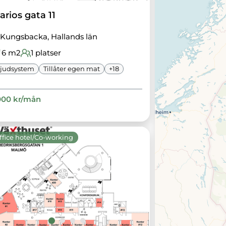
arios gata 11
Kungsbacka
, Hallands län
6
m2
1
platser
judsystem
Tillåter egen mat
+
18
000
kr/
mån
ffice hotel/Co-working