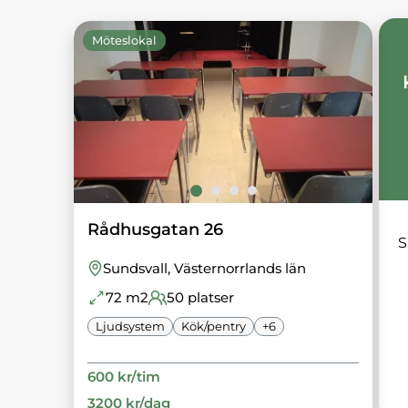
Möteslokal
Rådhusgatan 26
S
Sundsvall
, Västernorrlands län
72
m2
50
platser
Ljudsystem
Kök/pentry
+
6
600
kr/
tim
3200
kr/
dag