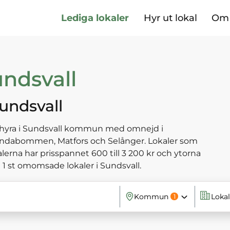
Lediga lokaler
Hyr ut lokal
Om 
undsvall
undsvall
tt hyra i Sundsvall kommun med omnejd i
undabommen, Matfors och Selånger. Lokaler som
lerna har prisspannet 600 till 3 200 kr och ytorna
et 1 st omomsade lokaler i Sundsvall.
Kommun
Loka
1