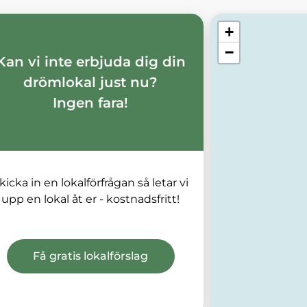
Karta över annonse
+
−
Kan vi inte erbjuda dig din
drömlokal just nu?
Ingen fara!
kicka in en lokalförfrågan så letar vi
upp en lokal åt er - kostnadsfritt!
Få gratis lokalförslag