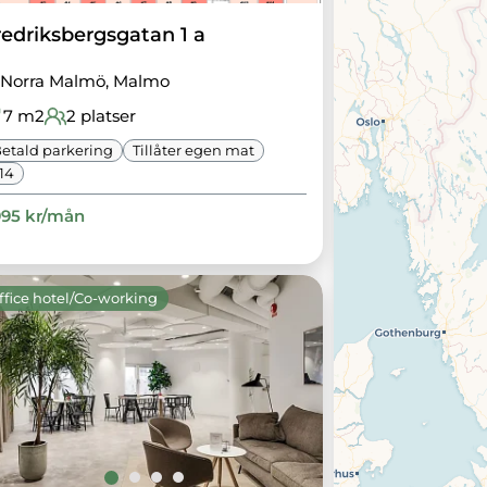
redriksbergsgatan 1 a
Norra Malmö
, Malmo
7
m2
2
platser
etald parkering
Tillåter egen mat
14
995
kr/
mån
ffice hotel/Co-working