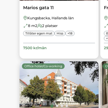
Marios gata 11
F
Kungsbacka
, Hallands län
8
m2
2
platser
Tillåter egen mat
Hiss
+
18
B
+
7500
kr/
mån
2
Office hotel/Co-working
O