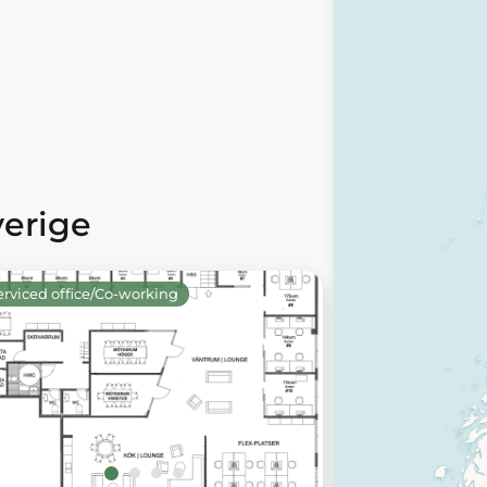
verige
erviced office/Co-working