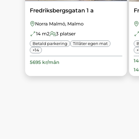
Fredriksbergsgatan 1 a
F
Norra Malmö
, Malmo
14
m2
3
platser
Betald parkering
Tillåter egen mat
B
+
14
+
1
5695
kr/
mån
1