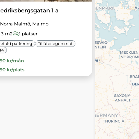
redriksbergsgatan 1 a
Norra Malmö
, Malmo
3
m2
1
platser
etald parkering
Tillåter egen mat
14
490
kr/
mån
490
kr/
plats