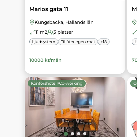
Marios gata 11
M
Kungsbacka
, Hallands län
11
m2
3
platser
Ljudsystem
Tillåter egen mat
+
18
L
10000
kr/
mån
7
Kontorshotell/Co-working
O