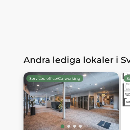
Andra lediga lokaler i S
Serviced office/Co-working
S