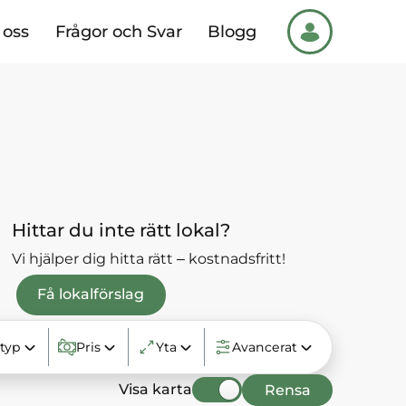
oss
Frågor och Svar
Blogg
Hittar du inte rätt lokal?
Vi hjälper dig hitta rätt – kostnadsfritt!
Få lokalförslag
ltyp
Pris
Yta
Avancerat
Visa karta
Rensa