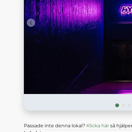
Passade inte denna lokal?
Klicka här
så hjälper