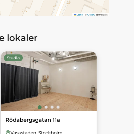
Leaflet
|
©
CARTO
contributors
 lokaler
Studio
Rödabergsgatan 11a
Vasastaden
, Stockholm