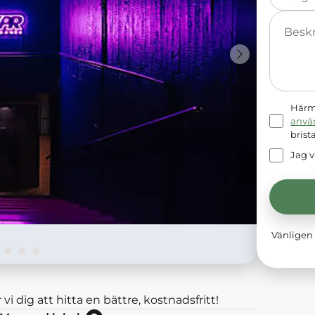
Meddelande
Härme
anvä
brist
Jag v
Vänligen 
 vi dig att hitta en bättre, kostnadsfritt!
Nej: Lokalen är momsbefriad.<br/>Ja: Lokalen hyrs exkl moms.