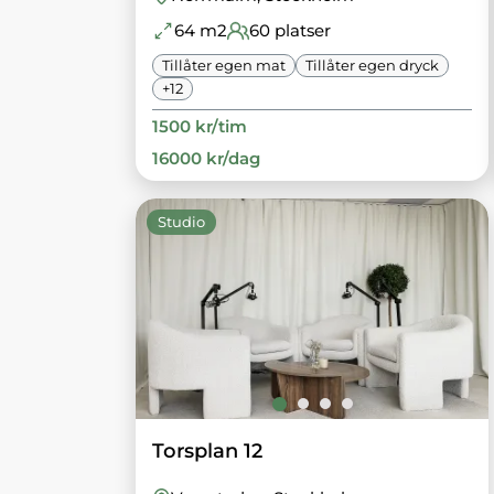
64
m2
60
platser
Tillåter egen mat
Tillåter egen dryck
+
12
1500
kr/
tim
16000
kr/
dag
Studio
Torsplan 12