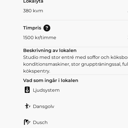
Lokalyta
380
kvm
Pris för enstaka timmar.
Timpris
1500
kr/timme
Beskrivning av lokalen
Studio med stor entré med soffor och köksbor
konditionsmaskiner, stor gruppträningssal, f
kökspentry.
Vad som ingår i lokalen
Ljudsystem
Dansgolv
Dusch