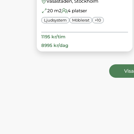
Vasastaden
, Stockholm
20
m2
4
platser
Ljudsystem
Möblerat
+
10
1195
kr/
tim
8995
kr/
dag
Visa