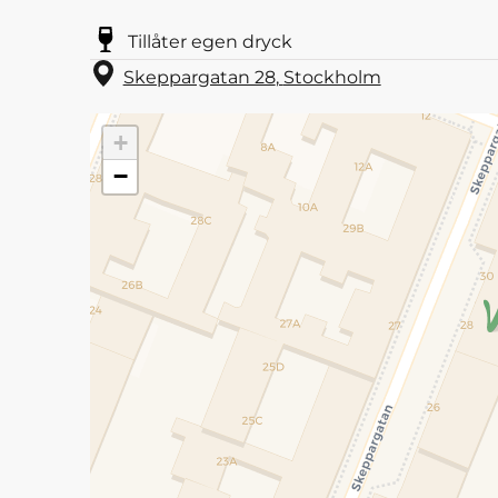
Tillåter egen dryck
Skeppargatan 28
,
Stockholm
+
−