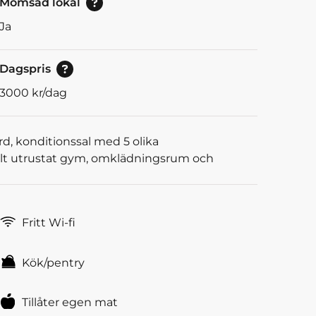
Momsad lokal
Ja
Pris vid bokning av 8<br/>eller mer timmar.
Dagspris
3000
kr/dag
d, konditionssal med 5 olika
ullt utrustat gym, omklädningsrum och
Fritt Wi-fi
Kök/pentry
Tillåter egen mat