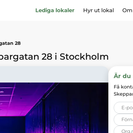
Lediga lokaler
Hyr ut lokal
Om 
gatan 28
pargatan 28
i
Stockholm
Är du 
Få kont
Skeppa
E-
post*
Förnamn*
Organisation
nummer*