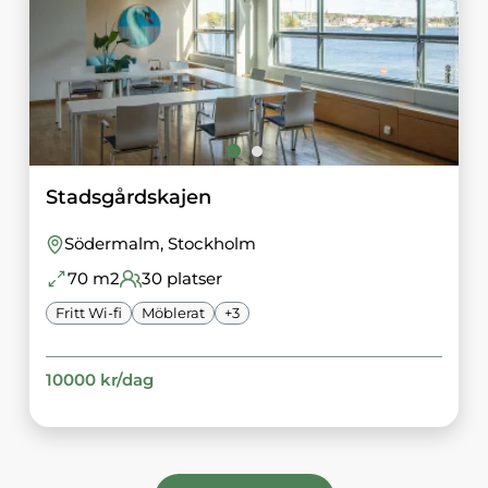
Stadsgårdskajen
Södermalm
, Stockholm
70
m2
30
platser
Fritt Wi-fi
Möblerat
+
3
10000
kr/
dag