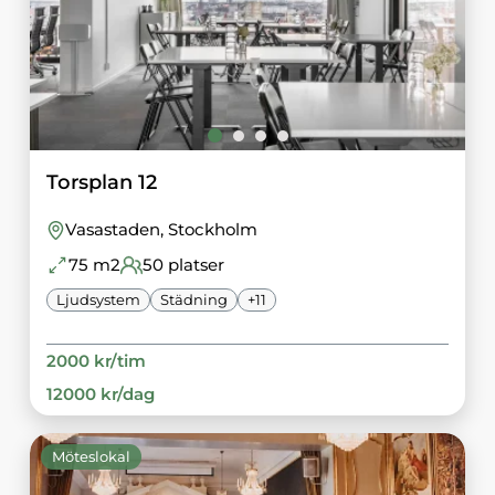
Torsplan 12
Vasastaden
, Stockholm
75
m2
50
platser
Ljudsystem
Städning
+
11
2000
kr/
tim
12000
kr/
dag
Möteslokal