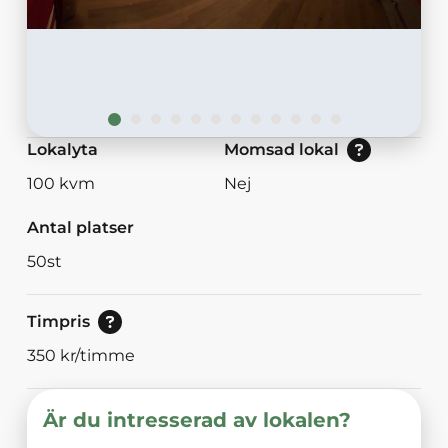
Nej: Lokalen är momsbefriad.<br/>Ja: Loka
Lokalyta
Momsad lokal
100
kvm
Nej
Antal platser
50
st
Pris för enstaka timmar.
Timpris
350
kr/timme
Är du intresserad av lokalen?