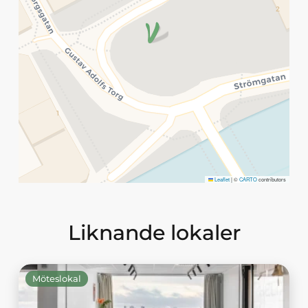
Leaflet
|
©
CARTO
contributors
Liknande lokaler
Möteslokal