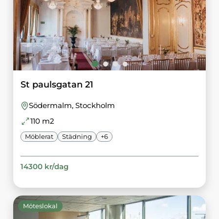
St paulsgatan 21
Södermalm
, Stockholm
110
m2
Möblerat
Städning
+
6
14300
kr/
dag
Möteslokal