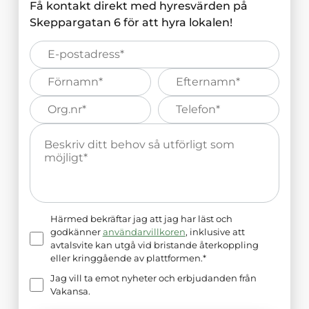
Få kontakt direkt med hyresvärden på
Skeppargatan 6
för att hyra lokalen!
E-
post*
Förnamn*
Efternamn*
Organisations
Telefonnummer*
nummer*
Meddelande*
Härmed bekräftar jag att jag har läst och
godkänner
användarvillkoren
, inklusive att
avtalsvite kan utgå vid bristande återkoppling
eller kringgående av plattformen.*
Jag vill ta emot nyheter och erbjudanden från
Vakansa.