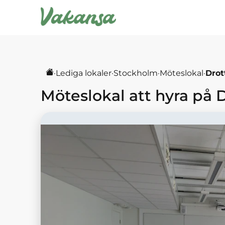
·
Lediga lokaler
·
Stockholm
·
Möteslokal
·
Drot
Möteslokal
att hyra på
D