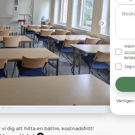
Meddelande
Härme
anvä
brist
Jag v
Vänligen 
 vi dig att hitta en bättre, kostnadsfritt!
Nej: Lokalen är momsbefriad.<br/>Ja: Lokalen hyrs exkl moms.