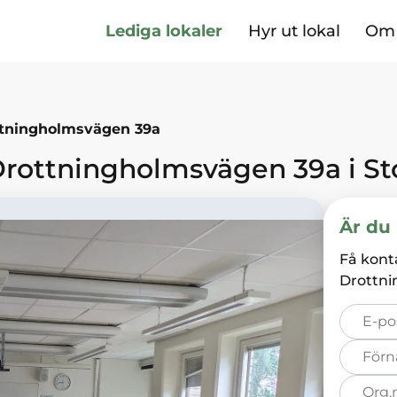
Lediga lokaler
Hyr ut lokal
Om 
tningholmsvägen 39a
rottningholmsvägen 39a
i
St
Är du 
Få kont
Drottn
E-
post*
Förnamn*
Organisation
nummer*