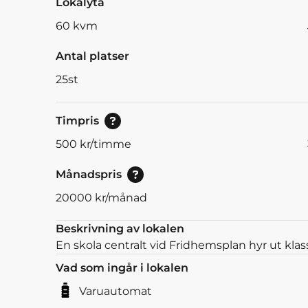
Lokalyta
60
kvm
Antal platser
25
st
Pris för enstaka timmar.
Timpris
500
kr/timme
Pris vid bokning av 30<br/>eller mer dagar.
Månadspris
20000
kr/månad
Beskrivning av lokalen
En skola centralt vid Fridhemsplan hyr ut kla
Vad som ingår i lokalen
Varuautomat