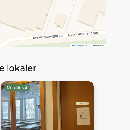
Leaflet
|
©
CARTO
contributors
 lokaler
Möteslokal