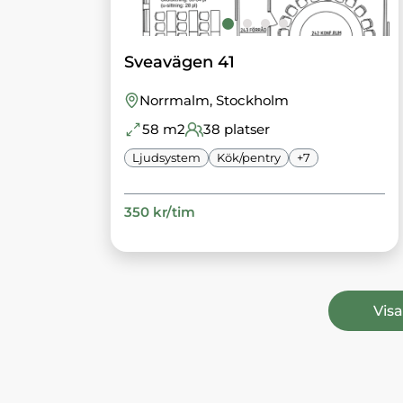
Sveavägen 41
Norrmalm
, Stockholm
58
m2
38
platser
Ljudsystem
Kök/pentry
+
7
350
kr/
tim
Visa