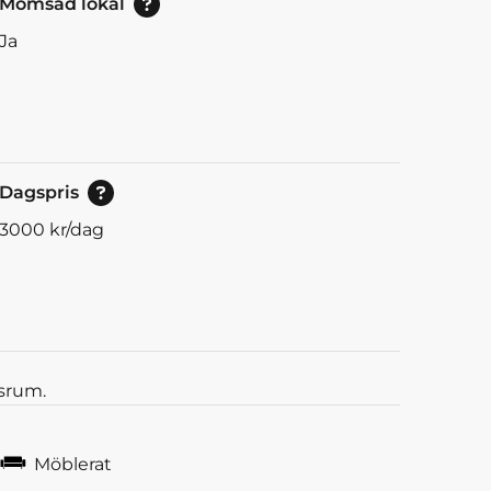
Momsad lokal
Ja
Pris vid bokning av 8<br/>eller mer timmar.
Dagspris
3000
kr/dag
ssrum.
Möblerat