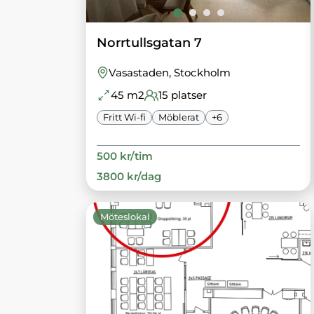
Norrtullsgatan 7
Vasastaden
, Stockholm
45
m2
15
platser
Fritt Wi-fi
Möblerat
+
6
500
kr/
tim
3800
kr/
dag
Möteslokal