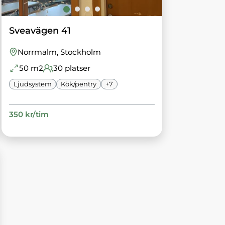
Sveavägen 41
Norrmalm
, Stockholm
50
m2
30
platser
Ljudsystem
Kök/pentry
+
7
350
kr/
tim