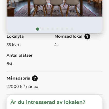
Nej: Lokalen är momsbefriad.<br/>Ja: Loka
Lokalyta
Momsad lokal
35
kvm
Ja
Antal platser
8
st
Pris vid bokning av 30<br/>eller mer dagar.
Månadspris
27000
kr/månad
Är du intresserad av lokalen?