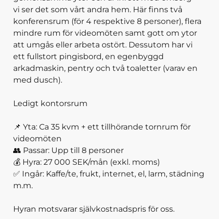
vi ser det som vårt andra hem. Här finns två
konferensrum (för 4 respektive 8 personer), flera
mindre rum för videomöten samt gott om ytor
att umgås eller arbeta ostört. Dessutom har vi
ett fullstort pingisbord, en egenbyggd
arkadmaskin, pentry och två toaletter (varav en
med dusch).
Ledigt kontorsrum
📌 Yta: Ca 35 kvm + ett tillhörande tornrum för
videomöten
👥 Passar: Upp till 8 personer
💰 Hyra: 27 000 SEK/mån (exkl. moms)
✅ Ingår: Kaffe/te, frukt, internet, el, larm, städning
m.m.
Hyran motsvarar självkostnadspris för oss.