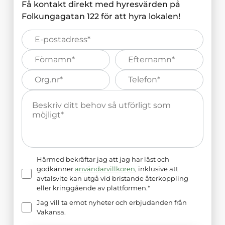
Få kontakt direkt med hyresvärden på
Folkungagatan 122
för att hyra lokalen!
E-
post*
Förnamn*
Efternamn*
Organisations
Telefonnummer*
nummer*
Meddelande*
Härmed bekräftar jag att jag har läst och
godkänner
användarvillkoren
, inklusive att
avtalsvite kan utgå vid bristande återkoppling
eller kringgående av plattformen.*
Jag vill ta emot nyheter och erbjudanden från
Vakansa.