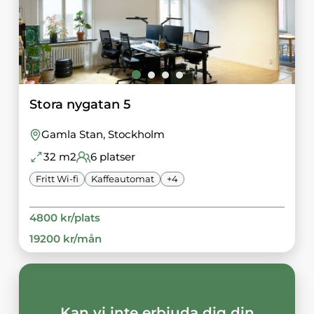
Stora nygatan 5
Gamla Stan
, Stockholm
32
m2
6
platser
Fritt Wi-fi
Kaffeautomat
+
4
4800
kr/
plats
19200
kr/
mån
Kan vi inte erbjuda dig din