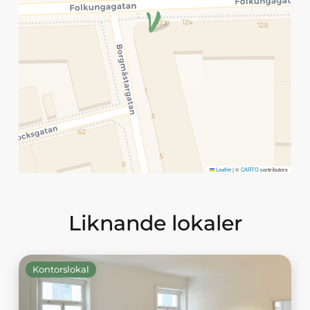
Leaflet
|
©
CARTO
contributors
Liknande lokaler
Kontorslokal