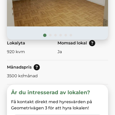
Nej: Lokalen är momsbefriad.<br/>Ja: Loka
Lokalyta
Momsad lokal
920
kvm
Ja
Pris vid bokning av 30<br/>eller mer dagar.
Månadspris
3500
kr/månad
Är du intresserad av lokalen?
Få kontakt direkt med hyresvärden på
Geometrivägen 3
för att hyra lokalen!