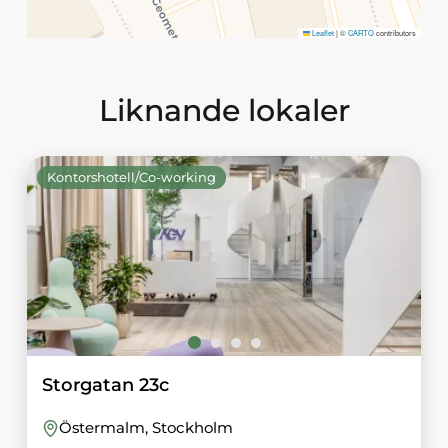
Leaflet
|
©
CARTO
contributors
Liknande lokaler
Kontorshotell/Co-working
Storgatan 23c
Östermalm
, Stockholm