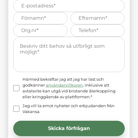
E-
post*
Förnamn*
Efternamn*
Organisations
Telefonnummer*
nummer*
Meddelande*
Härmed bekräftar jag att jag har läst och
godkänner
användarvillkoren
, inklusive att
avtalsvite kan utgå vid bristande återkoppling
eller kringgående av plattformen.*
Jag vill ta emot nyheter och erbjudanden från
Vakansa.
Skicka förfrågan