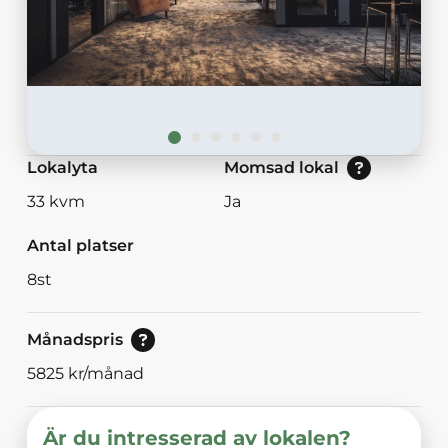
Nej: Lokalen är momsbefriad.<br/>Ja: Loka
Lokalyta
Momsad lokal
33
kvm
Ja
Antal platser
8
st
Pris vid bokning av 30<br/>eller mer dagar.
Månadspris
5825
kr/månad
Är du intresserad av lokalen?