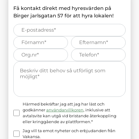
Få kontakt direkt med hyresvärden på
Birger jarlsgatan 57
för att hyra lokalen!
E-
post*
Förnamn*
Efternamn*
Organisations
Telefonnummer*
nummer*
Meddelande*
Härmed bekräftar jag att jag har läst och
godkänner
användarvillkoren
, inklusive att
avtalsvite kan utgå vid bristande återkoppling
eller kringgående av plattformen.*
Jag vill ta emot nyheter och erbjudanden från
Vakansa.