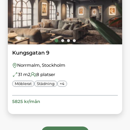
Kungsgatan 9
Norrmalm
, Stockholm
31
m2
8
platser
Möblerat
Städning
+
4
5825
kr/
mån