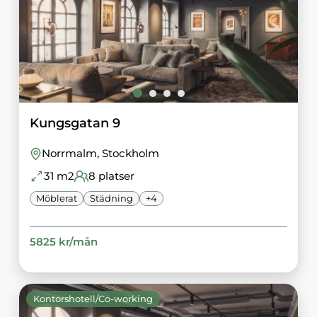
Kungsgatan 9
Norrmalm
, Stockholm
31
m2
8
platser
Möblerat
Städning
+
4
5825
kr/
mån
Kontorshotell/Co-working