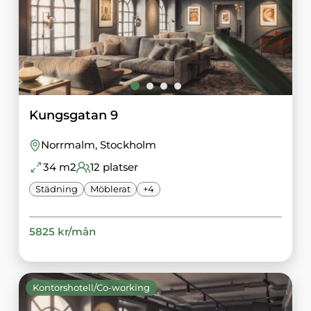
Kungsgatan 9
Norrmalm
, Stockholm
34
m2
12
platser
Städning
Möblerat
+
4
5825
kr/
mån
Kontorshotell/Co-working