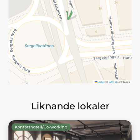
Leaflet
|
©
CARTO
contributors
Liknande lokaler
Kontorshotell/Co-working