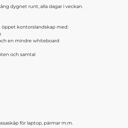
gång dygnet runt, alla dagar i veckan.
tt öppet kontorslandskap med:
m
och en mindre whiteboard
möten och samtal
 kassaskåp för laptop, pärmar m.m.