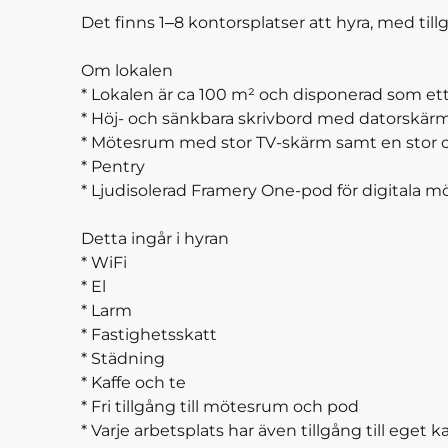
Det finns 1–8 kontorsplatser att hyra, med till
Om lokalen
* Lokalen är ca 100 m² och disponerad som e
* Höj- och sänkbara skrivbord med datorskär
* Mötesrum med stor TV-skärm samt en stor 
* Pentry
* Ljudisolerad Framery One-pod för digitala 
Detta ingår i hyran
* WiFi
* El
* Larm
* Fastighetsskatt
* Städning
* Kaffe och te
* Fri tillgång till mötesrum och pod
* Varje arbetsplats har även tillgång till eget