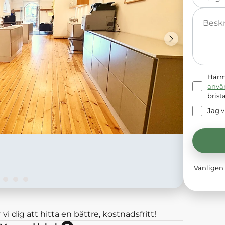
Meddelande
Härme
anvä
brist
Jag v
Vänligen 
 vi dig att hitta en bättre, kostnadsfritt!
Nej: Lokalen är momsbefriad.<br/>Ja: Lokalen hyrs exkl moms.