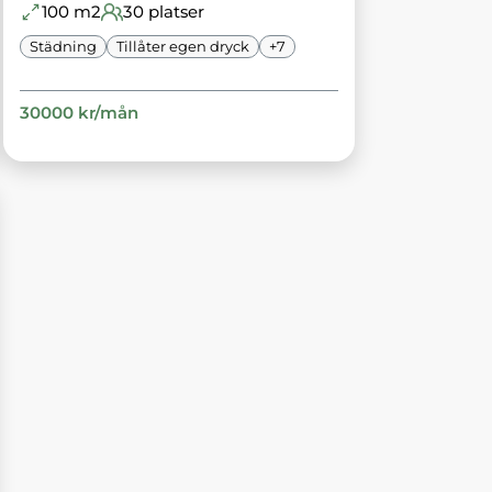
100
m2
30
platser
Städning
Tillåter egen dryck
+
7
30000
kr/
mån