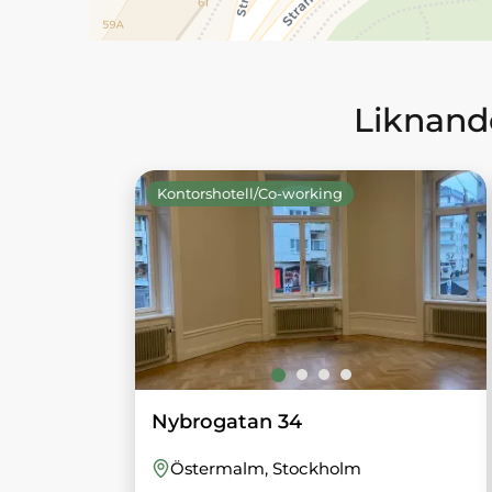
Liknande
Kontorshotell/Co-working
Nybrogatan 34
Östermalm
, Stockholm