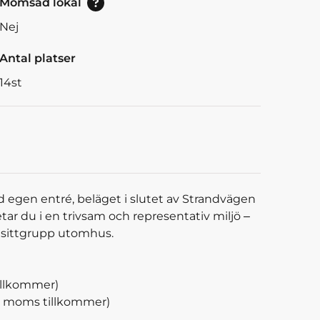
Momsad lokal
Nej
Antal platser
14
st
d egen entré, beläget i slutet av Strandvägen
ar du i en trivsam och representativ miljö –
 sittgrupp utomhus.
illkommer)
en moms tillkommer)