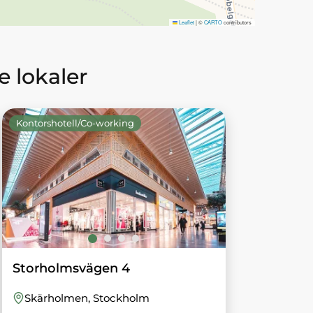
Leaflet
|
©
CARTO
contributors
 lokaler
Kontorshotell/Co-working
Storholmsvägen 4
Skärholmen
, Stockholm