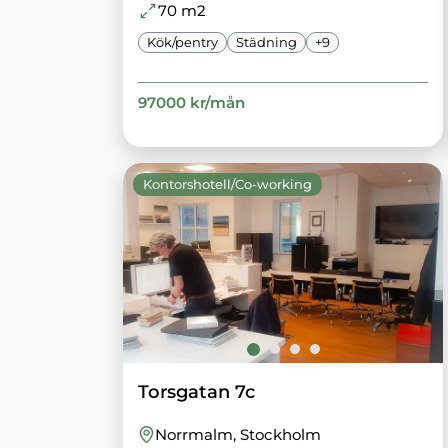
70
m2
Kök/pentry
Städning
+
9
97000
kr/
mån
Kontorshotell/Co-working
Torsgatan 7c
Norrmalm
, Stockholm