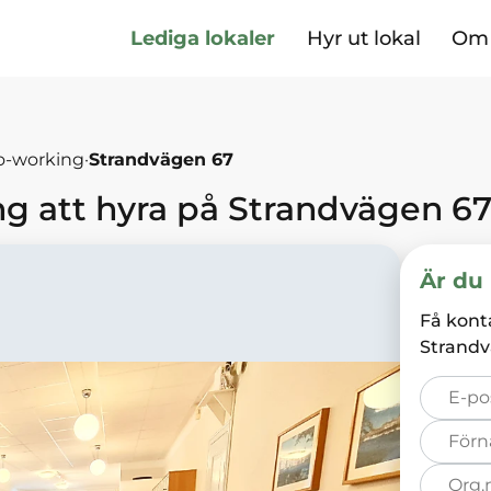
Lediga lokaler
Hyr ut lokal
Om 
o-working
·
Strandvägen 67
ng
att hyra på
Strandvägen 6
Är du 
Få kont
Strand
E-
post*
Förnamn*
Organisation
nummer*