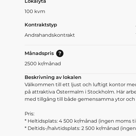
Lokalyta
100
kvm
Kontraktstyp
Andrahandskontrakt
Pris vid bokning av 30<br/>eller mer dagar.
Månadspris
2500
kr/månad
Beskrivning av lokalen
Välkommen till ett ljust och luftigt kontor me
på attraktiva Östermalm i Stockholm. Här arbet
med tillgång till både gemensamma ytor och
Pris:
* Heltidsplats: 4 500 kr/månad (ingen moms t
* Deltids-/halvtidsplats: 2 500 kr/månad (ing