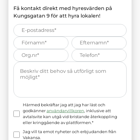
Få kontakt direkt med hyresvärden på
Kungsgatan 9
för att hyra lokalen!
E-
post*
Förnamn*
Efternamn*
Organisations
Telefonnummer*
nummer*
Meddelande*
Härmed bekräftar jag att jag har läst och
godkänner
användarvillkoren
, inklusive att
avtalsvite kan utgå vid bristande återkoppling
eller kringgående av plattformen.*
Jag vill ta emot nyheter och erbjudanden från
Vakansa.