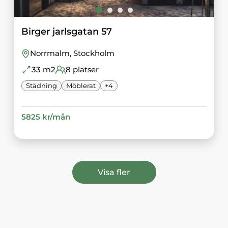
Birger jarlsgatan 57
Norrmalm
, Stockholm
33
m2
8
platser
Städning
Möblerat
+
4
5825
kr/
mån
Visa fler