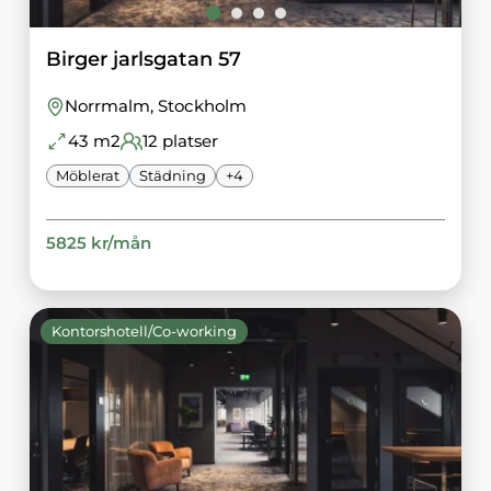
Birger jarlsgatan 57
Norrmalm
, Stockholm
43
m2
12
platser
Möblerat
Städning
+
4
5825
kr/
mån
Kontorshotell/Co-working