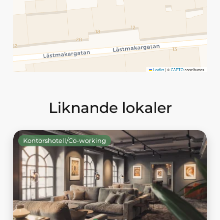
Leaflet
|
©
CARTO
contributors
Liknande lokaler
Kontorshotell/Co-working