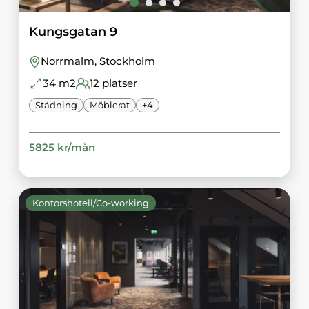
Kungsgatan 9
Norrmalm
, Stockholm
34
m2
12
platser
Städning
Möblerat
+
4
5825
kr/
mån
Kontorshotell/Co-working