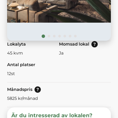
Nej: Lokalen är momsbefriad.<br/>Ja: Loka
Lokalyta
Momsad lokal
45
kvm
Ja
Antal platser
12
st
Pris vid bokning av 30<br/>eller mer dagar.
Månadspris
5825
kr/månad
Är du intresserad av lokalen?