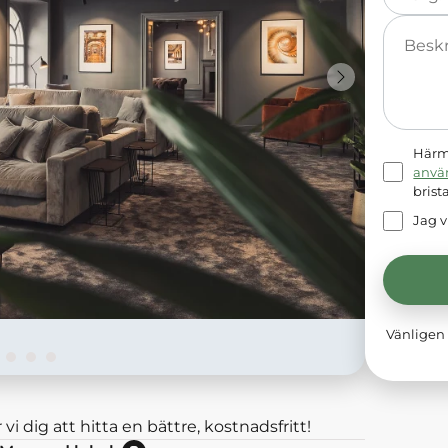
Meddelande
Härme
anvä
brist
Jag v
Vänligen 
 vi dig att hitta en bättre, kostnadsfritt!
Nej: Lokalen är momsbefriad.<br/>Ja: Lokalen hyrs exkl moms.