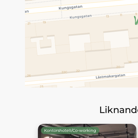
Liknande
Kontorshotell/Co-working