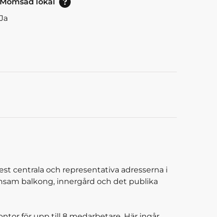
Momsad lokal
Ja
 centrala och representativa adresserna i
nsam balkong, innergård och det publika
tor för upp till 8 medarbetare. Här ingår