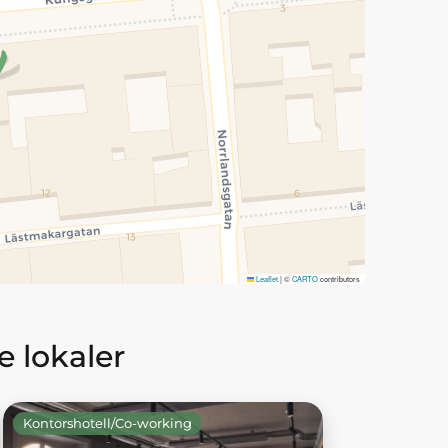
Leaflet
|
©
CARTO
contributors
 lokaler
Kontorshotell/Co-working