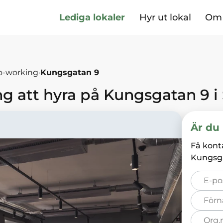
Lediga lokaler
Hyr ut lokal
Om 
o-working
·
Kungsgatan 9
ng
att hyra på
Kungsgatan 9
i
Är du 
Få kont
Kungsg
E-
post*
Förnamn*
Organisation
nummer*