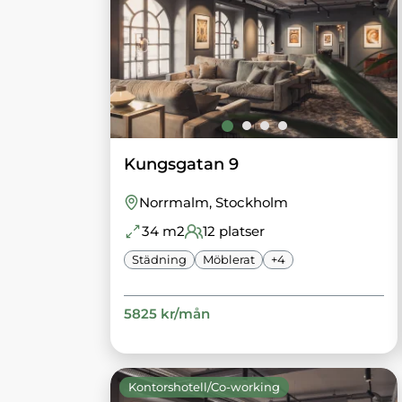
Kungsgatan 9
Norrmalm
, Stockholm
34
m2
12
platser
Städning
Möblerat
+
4
5825
kr/
mån
Kontorshotell/Co-working