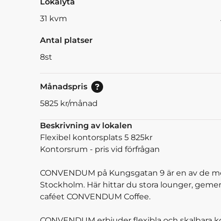
Lokalyta
31
kvm
Antal platser
8
st
Pris vid bokning av 30<br/>eller mer dagar.
Månadspris
5825
kr/månad
Beskrivning av lokalen
Flexibel kontorsplats 5 825kr
Kontorsrum - pris vid förfrågan
CONVENDUM på Kungsgatan 9 är en av de mest
Stockholm. Här hittar du stora lounger, geme
caféet CONVENDUM Coffee.
CONVENDUM erbjuder flexibla och skalbara kon