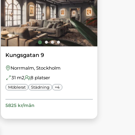
Kungsgatan 9
Norrmalm
, Stockholm
31
m2
8
platser
Möblerat
Städning
+
4
5825
kr/
mån