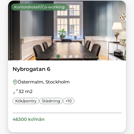
Kontorshotell/Co-working
Nybrogatan 6
Östermalm
, Stockholm
32
m2
Kök/pentry
Städning
+
10
46300
kr/
mån