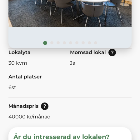
Nej: Lokalen är momsbefriad.<br/>Ja: Loka
Lokalyta
Momsad lokal
30
kvm
Ja
Antal platser
6
st
Pris vid bokning av 30<br/>eller mer dagar.
Månadspris
40000
kr/månad
Är du intresserad av lokalen?