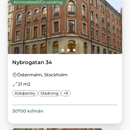
Kontorshotell/Co-working
Nybrogatan 34
Östermalm
, Stockholm
21
m2
Kök/pentry
Städning
+
9
30700
kr/
mån