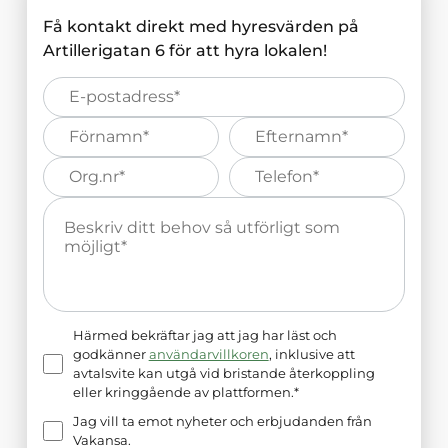
Få kontakt direkt med hyresvärden på
Artillerigatan 6
för att hyra lokalen!
E-
post*
Förnamn*
Efternamn*
Organisations
Telefonnummer*
nummer*
Meddelande*
Härmed bekräftar jag att jag har läst och
godkänner
användarvillkoren
, inklusive att
avtalsvite kan utgå vid bristande återkoppling
eller kringgående av plattformen.*
Jag vill ta emot nyheter och erbjudanden från
Vakansa.