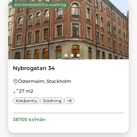
Kontorshotell/Co-working
Nybrogatan 34
Östermalm
, Stockholm
27
m2
Kök/pentry
Städning
+
8
38700
kr/
mån