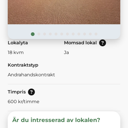
Nej: Lokalen är momsbefriad.<br/>Ja: Loka
Lokalyta
Momsad lokal
18
kvm
Ja
Kontraktstyp
Andrahandskontrakt
Pris för enstaka timmar.
Timpris
600
kr/timme
Är du intresserad av lokalen?