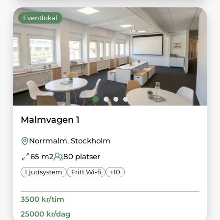
Eventlokal
Malmvagen 1
Norrmalm
, Stockholm
65
m2
80
platser
Ljudsystem
Fritt Wi-fi
+
10
3500
kr/
tim
25000
kr/
dag