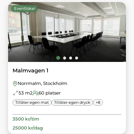
Eventlokal
Malmvagen 1
Norrmalm
, Stockholm
53
m2
60
platser
Tillåter egen mat
Tillåter egen dryck
+
8
3500
kr/
tim
25000
kr/
dag