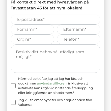
Få kontakt direkt med hyresvärden på
Tavastgatan 43
för att hyra lokalen!
E-
post*
Förnamn*
Efternamn*
Organisations
Telefonnummer*
nummer*
Meddelande*
Härmed bekräftar jag att jag har läst och
godkänner
användarvillkoren
, inklusive att
avtalsvite kan utgå vid bristande återkoppling
eller kringgående av plattformen.*
Jag vill ta emot nyheter och erbjudanden från
Vakansa.