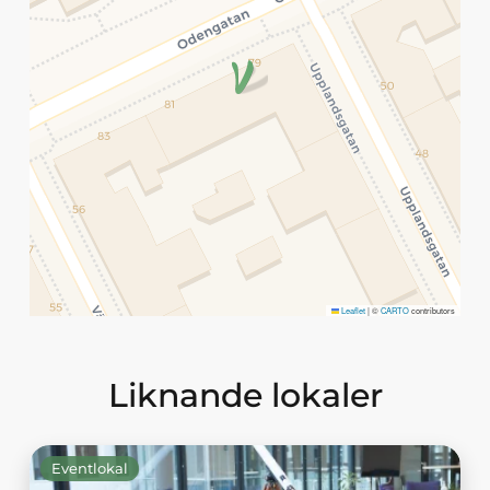
Leaflet
|
©
CARTO
contributors
Liknande lokaler
Eventlokal