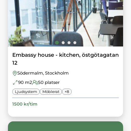
Embassy house - kitchen, östgötagatan
12
Södermalm
, Stockholm
90
m2
50
platser
Ljudsystem
Möblerat
+
8
1500
kr/
tim