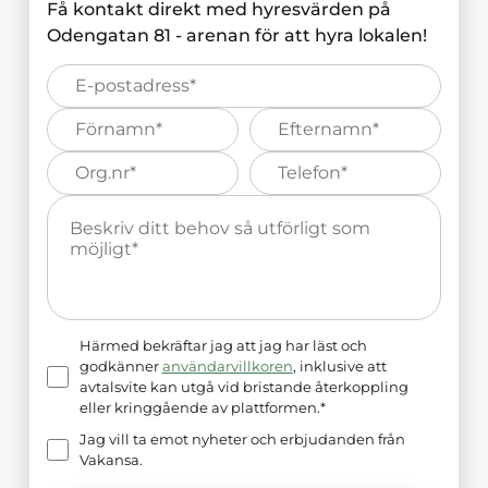
Få kontakt direkt med hyresvärden på
Odengatan 81 - arenan
för att hyra lokalen!
E-
post*
Förnamn*
Efternamn*
Organisations
Telefonnummer*
nummer*
Meddelande*
Härmed bekräftar jag att jag har läst och
godkänner
användarvillkoren
, inklusive att
avtalsvite kan utgå vid bristande återkoppling
eller kringgående av plattformen.*
Jag vill ta emot nyheter och erbjudanden från
Vakansa.