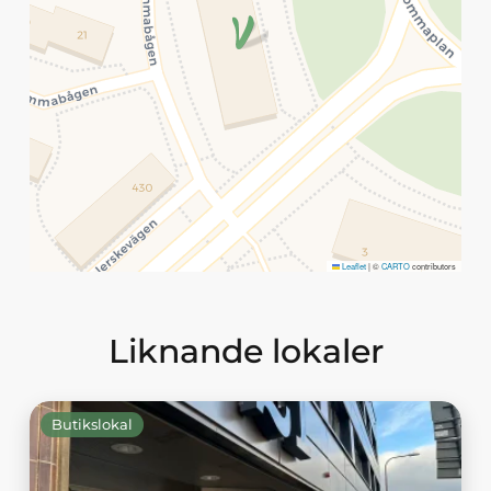
Leaflet
|
©
CARTO
contributors
Liknande lokaler
Butikslokal