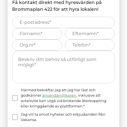
Få kontakt direkt med hyresvärden på
Brommaplan 422
för att hyra lokalen!
E-
post*
Förnamn*
Efternamn*
Organisations
Telefonnummer*
nummer*
Meddelande*
Härmed bekräftar jag att jag har läst och
godkänner
användarvillkoren
, inklusive att
avtalsvite kan utgå vid bristande återkoppling
eller kringgående av plattformen.*
Jag vill ta emot nyheter och erbjudanden från
Vakansa.