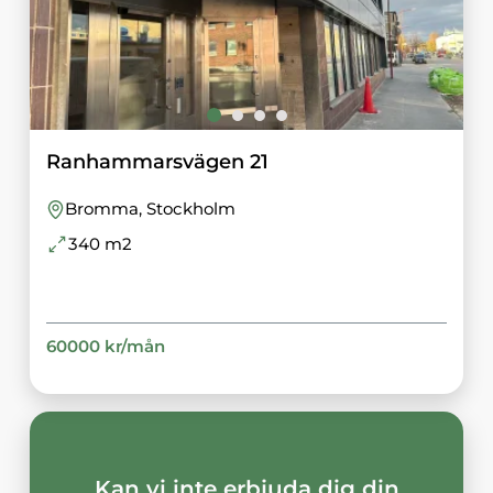
Ranhammarsvägen 21
Bromma
, Stockholm
340
m2
60000
kr/
mån
Kan vi inte erbjuda dig din