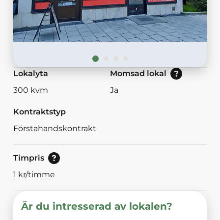
Nej: Lokalen är momsbefriad.<br/>Ja: Loka
Lokalyta
Momsad lokal
300
kvm
Ja
Kontraktstyp
Förstahandskontrakt
Pris för enstaka timmar.
Timpris
1
kr/timme
Är du intresserad av lokalen?