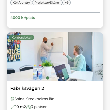
Kök/pentry
Projektor/Skärm
+
9
4000
kr/
plats
Kontorslokal
Fabriksvägen 2
Solna
, Stockholms län
10
m2
3
platser