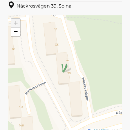
Näckrosvägen 39
,
Solna
+
−
Leaflet
|
©
CARTO
contributors