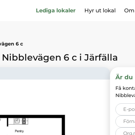
Lediga lokaler
Hyr ut lokal
Om 
vägen 6 c
Nibblevägen 6 c
i
Järfälla
Är du 
Få kont
Nibblev
E-
post*
Förnamn*
Organisation
nummer*