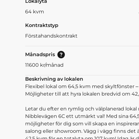
Lokalyta
64
kvm
Kontraktstyp
Förstahandskontrakt
Pris vid bokning av 30<br/>eller mer dagar.
Månadspris
11600
kr/månad
Beskrivning av lokalen
Flexibel lokal om 64,5 kvm med skyltfönster 
Möjligheter till att hyra lokalen bredvid om 4
Letar du efter en rymlig och välplanerad lokal
Nibblevägen 6C ett utmärkt val! Med sina 64,5
möjligheter för dig som vill skapa en inspirer
salong eller showroom. Vägg i vägg finns det 
42,5 kvm för en totalyta om 107 kvm! Idag är 