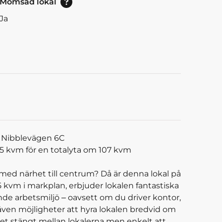
Momsad lokal
Ja
– Nibblevägen 6C
2,5 kvm för en totalyta om 107 kvm
 med närhet till centrum? Då är denna lokal på
 kvm i markplan, erbjuder lokalen fantastiska
ande arbetsmiljö – oavsett om du driver kontor,
även möjligheter att hyra lokalen bredvid om
det stängt mellan lokalerna men enkelt att