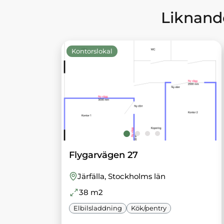
Liknande
Kontorslokal
Flygarvägen 27
Järfälla
, Stockholms län
38
m2
Elbilsladdning
Kök/pentry