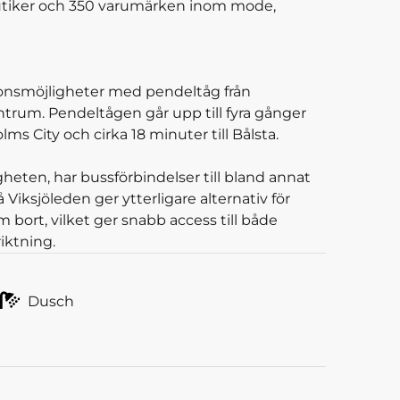
butiker och 350 varumärken inom mode,
nsmöjligheter med pendeltåg från
trum. Pendeltågen går upp till fyra gånger
ms City och cirka 18 minuter till Bålsta.
heten, har bussförbindelser till bland annat
Viksjöleden ger ytterligare alternativ för
m bort, vilket ger snabb access till både
iktning.
Dusch