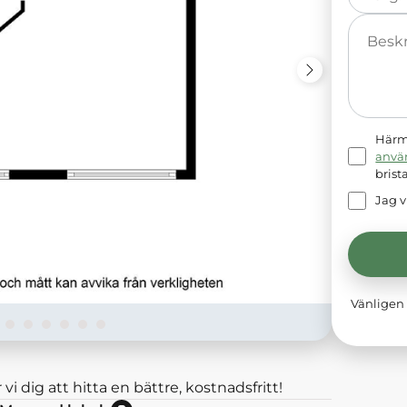
Meddelande
Härme
anvä
brist
Jag v
Vänligen 
 vi dig att hitta en bättre, kostnadsfritt!
Nej: Lokalen är momsbefriad.<br/>Ja: Lokalen hyrs exkl moms.