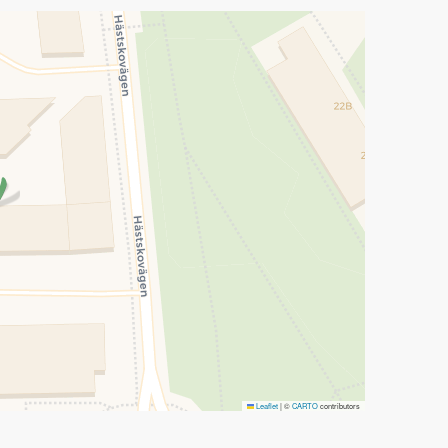
Leaflet
|
©
CARTO
contributors