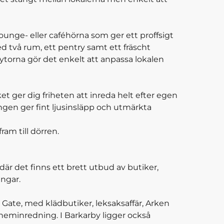
unge- eller caféhörna som ger ett proffsigt
d två rum, ett pentry samt ett fräscht
torna gör det enkelt att anpassa lokalen
t ger dig friheten att inreda helt efter egen
gen ger fint ljusinsläpp och utmärkta
ram till dörren.
är det finns ett brett utbud av butiker,
ingar.
Gate, med klädbutiker, leksaksaffär, Arken
 heminredning. I Barkarby ligger också