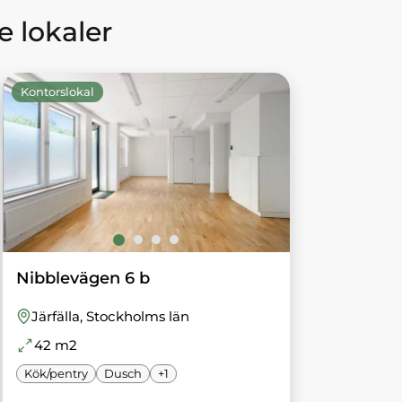
 lokaler
Kontorslokal
Nibblevägen 6 b
Järfälla
, Stockholms län
42
m2
Kök/pentry
Dusch
+
1