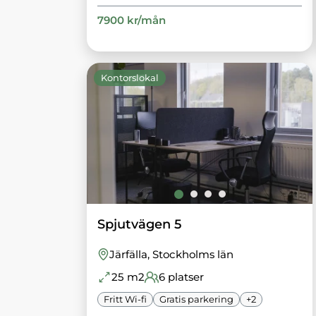
7900
kr/
mån
Kontorslokal
Spjutvägen 5
Järfälla
, Stockholms län
25
m2
6
platser
Fritt Wi-fi
Gratis parkering
+
2