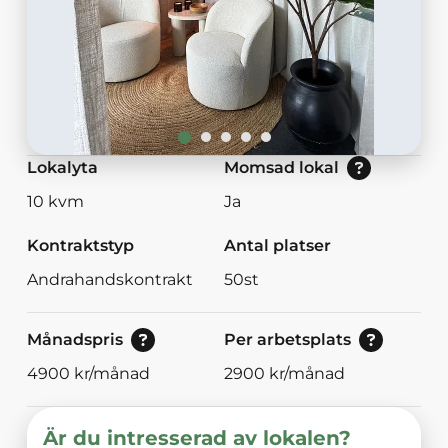
Nej: Lokalen är momsbefriad.<br/>Ja: Loka
Lokalyta
Momsad lokal
10
kvm
Ja
Kontraktstyp
Antal platser
Andrahandskontrakt
50
st
Pris vid bokning av 30<br/>eller mer dagar.
Pris per arbetsplats (per månad).
Månadspris
Per arbetsplats
4900
kr/månad
2900
kr/månad
Är du intresserad av lokalen?