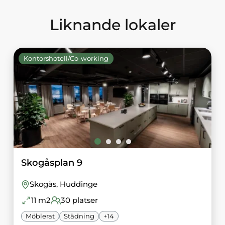
Liknande lokaler
Kontorshotell/Co-working
Skogåsplan 9
Skogås
, Huddinge
11
m2
30
platser
Möblerat
Städning
+
14