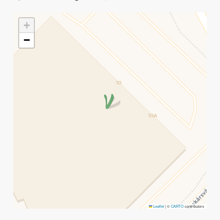
+
−
Leaflet
|
©
CARTO
contributors