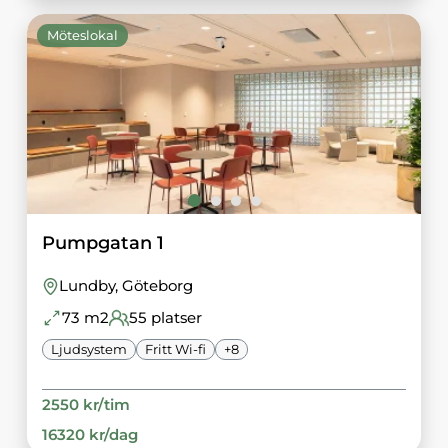
Möteslokal
Pumpgatan 1
Lundby
, Göteborg
73
m2
55
platser
Ljudsystem
Fritt Wi-fi
+
8
2550
kr/
tim
16320
kr/
dag