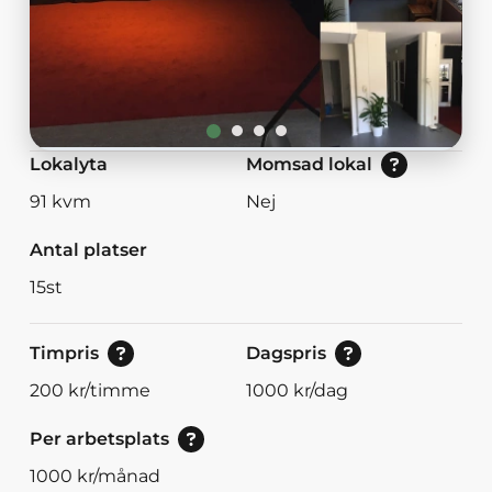
Nej: Lokalen är momsbefriad.<br/>Ja: Loka
Lokalyta
Momsad lokal
91
kvm
Nej
Antal platser
15
st
Pris för enstaka timmar.
Pris vid bokning av 8<br/>eller mer timmar
Timpris
Dagspris
200
kr/timme
1000
kr/dag
Pris per arbetsplats (per månad).
Per arbetsplats
1000
kr/månad