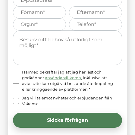
post*
Förnamn*
Efternamn*
Organisations
Telefonnummer*
nummer*
Meddelande*
Härmed bekräftar jag att jag har läst och
godkänner
användarvillkoren
, inklusive att
avtalsvite kan utgå vid bristande återkoppling
eller kringgående av plattformen.*
Jag vill ta emot nyheter och erbjudanden från
Vakansa.
Skicka förfrågan