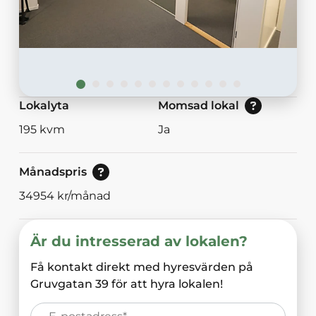
Nej: Lokalen är momsbefriad.<br/>Ja: Loka
Lokalyta
Momsad lokal
195
kvm
Ja
Pris vid bokning av 30<br/>eller mer dagar.
Månadspris
34954
kr/månad
Är du intresserad av lokalen?
Få kontakt direkt med hyresvärden på
Gruvgatan 39
för att hyra lokalen!
E-