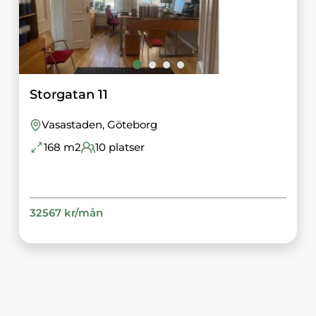
Storgatan 11
Vasastaden
, Göteborg
168
m2
10
platser
32567
kr/
mån