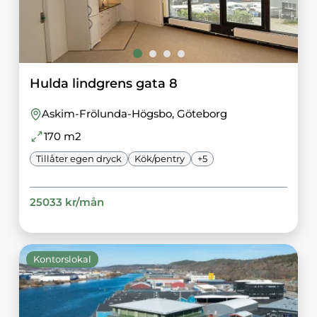
Hulda lindgrens gata 8
Askim-Frölunda-Högsbo
, Göteborg
170
m2
Tillåter egen dryck
Kök/pentry
+
5
25033
kr/
mån
Kontorslokal