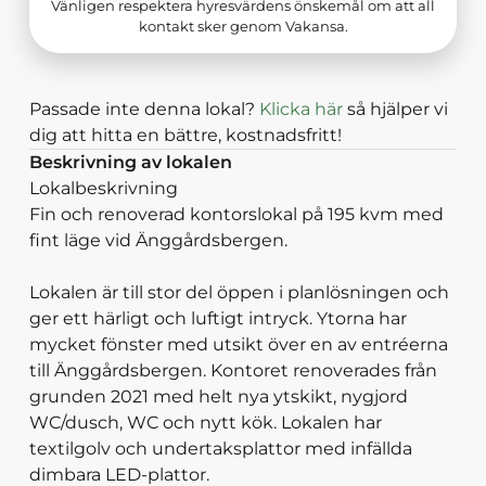
Vänligen respektera hyresvärdens önskemål om att all
kontakt sker genom Vakansa.
Passade inte denna lokal?
Klicka här
så hjälper vi
dig att hitta en bättre, kostnadsfritt!
Beskrivning av lokalen
Lokalbeskrivning
Fin och renoverad kontorslokal på 195 kvm med
fint läge vid Änggårdsbergen.
Lokalen är till stor del öppen i planlösningen och
ger ett härligt och luftigt intryck. Ytorna har
mycket fönster med utsikt över en av entréerna
till Änggårdsbergen. Kontoret renoverades från
grunden 2021 med helt nya ytskikt, nygjord
WC/dusch, WC och nytt kök. Lokalen har
textilgolv och undertaksplattor med infällda
dimbara LED-plattor.