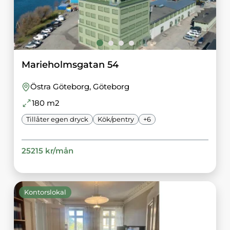
Marieholmsgatan 54
Östra Göteborg
, Göteborg
180
m2
Tillåter egen dryck
Kök/pentry
+
6
25215
kr/
mån
Kontorslokal