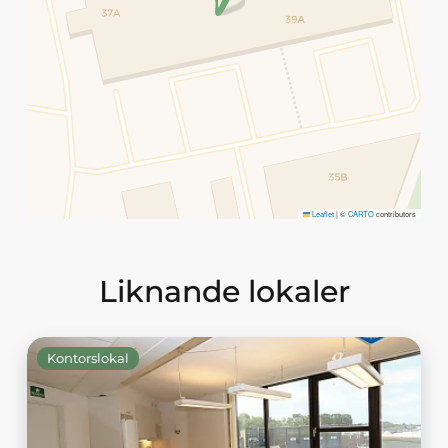
Leaflet
|
©
CARTO
contributors
Liknande lokaler
Kontorslokal