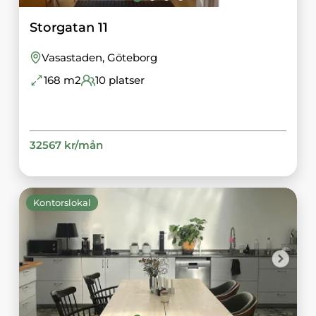
Storgatan 11
Vasastaden
, Göteborg
168
m2
10
platser
32567
kr/
mån
Kontorslokal