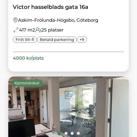
Victor hasselblads gata 16a
Askim-Frölunda-Högsbo
, Göteborg
417
m2
25
platser
Fritt Wi-fi
Betald parkering
+
9
4000
kr/
plats
Kontorslokal