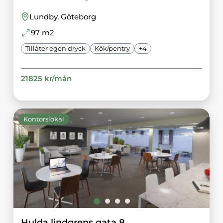
Lundby
, Göteborg
97
m2
Tillåter egen dryck
Kök/pentry
+
4
21825
kr/
mån
Kontorslokal
Hulda lindgrens gata 8