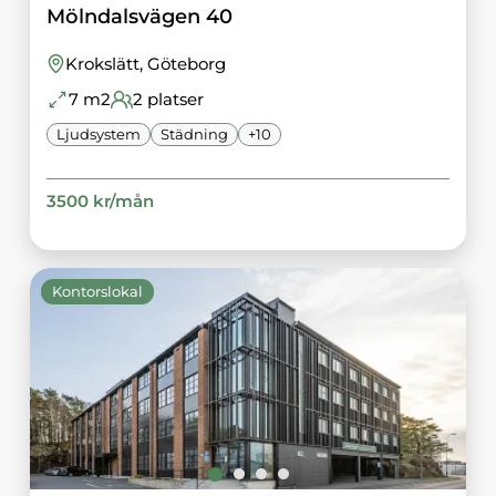
Mölndalsvägen 40
Krokslätt
, Göteborg
7
m2
2
platser
Ljudsystem
Städning
+
10
3500
kr/
mån
Kontorslokal