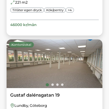
221
m2
Tillåter egen dryck
Kök/pentry
+
4
46000
kr/
mån
Kontorslokal
Gustaf dalénsgatan 19
Lundby
, Göteborg