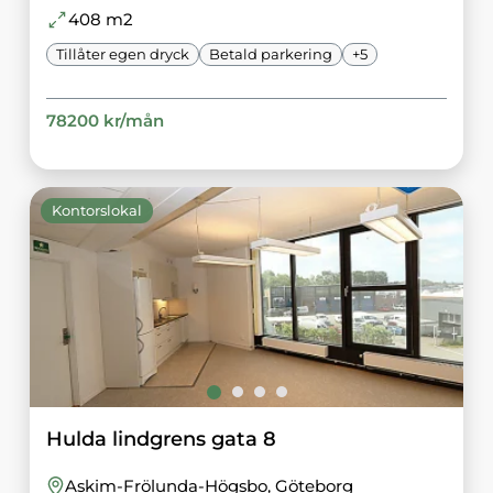
408
m2
Tillåter egen dryck
Betald parkering
+
5
78200
kr/
mån
Kontorslokal
Hulda lindgrens gata 8
Askim-Frölunda-Högsbo
, Göteborg