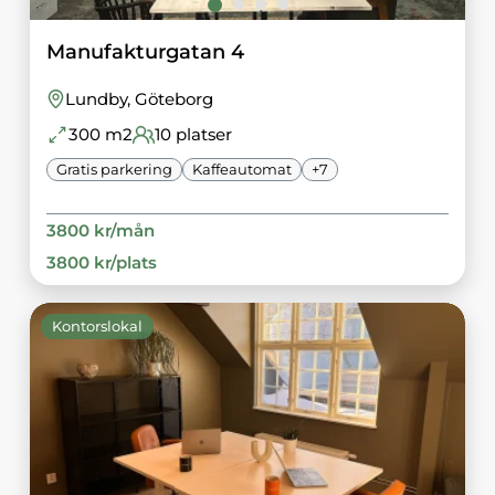
Manufakturgatan 4
Lundby
, Göteborg
300
m2
10
platser
Gratis parkering
Kaffeautomat
+
7
3800
kr/
mån
3800
kr/
plats
Kontorslokal