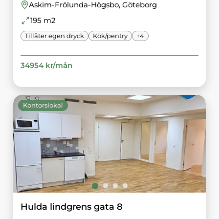
Askim-Frölunda-Högsbo
, Göteborg
195
m2
Tillåter egen dryck
Kök/pentry
+
4
34954
kr/
mån
Kontorslokal
Hulda lindgrens gata 8