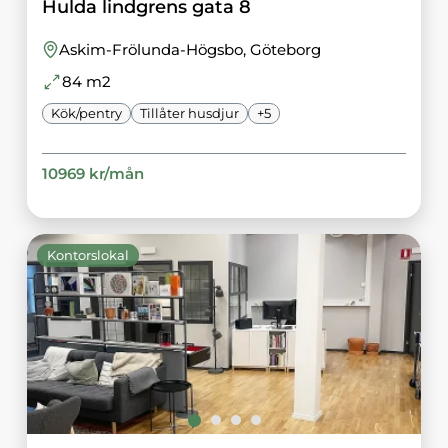
Hulda lindgrens gata 8
Askim-Frölunda-Högsbo
, Göteborg
84
m2
Kök/pentry
Tillåter husdjur
+
5
10969
kr/
mån
Kontorslokal