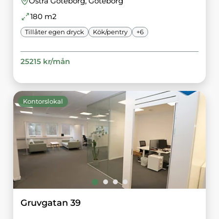
Östra Göteborg
, Göteborg
180
m2
Tillåter egen dryck
Kök/pentry
+
6
25215
kr/
mån
Kontorslokal
Gruvgatan 39