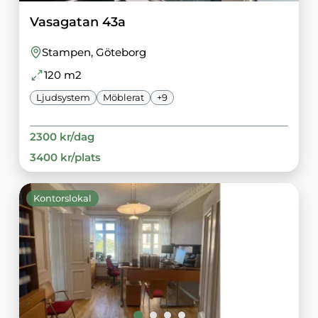
Vasagatan 43a
Stampen
, Göteborg
120
m2
Ljudsystem
Möblerat
+
9
2300
kr/
dag
3400
kr/
plats
Kontorslokal