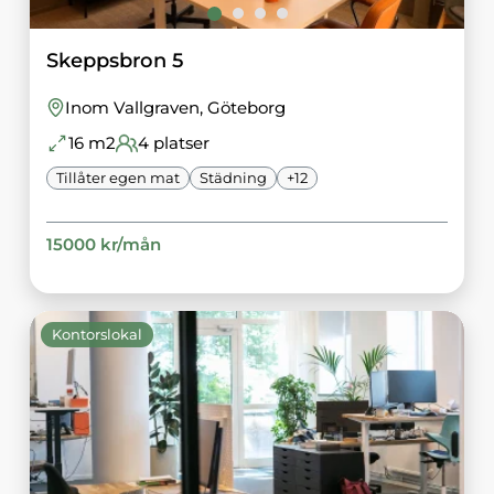
Skeppsbron 5
Inom Vallgraven
, Göteborg
16
m2
4
platser
Tillåter egen mat
Städning
+
12
15000
kr/
mån
Kontorslokal