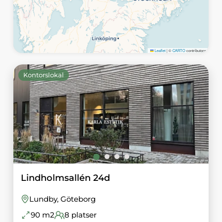
Leaflet
|
©
CARTO
contributors
Kontorslokal
Lindholmsallén 24d
Lundby
, Göteborg
90
m2
8
platser