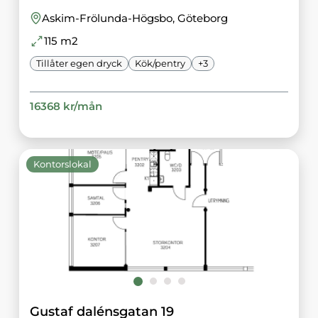
Askim-Frölunda-Högsbo
, Göteborg
115
m2
Tillåter egen dryck
Kök/pentry
+
3
16368
kr/
mån
Kontorslokal
Gustaf dalénsgatan 19