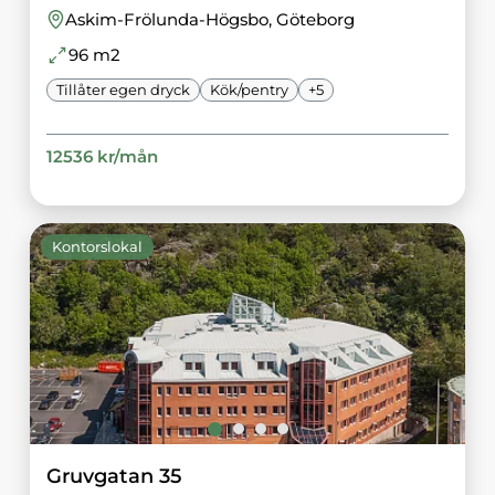
Askim-Frölunda-Högsbo
, Göteborg
96
m2
Tillåter egen dryck
Kök/pentry
+
5
12536
kr/
mån
Kontorslokal
Gruvgatan 35