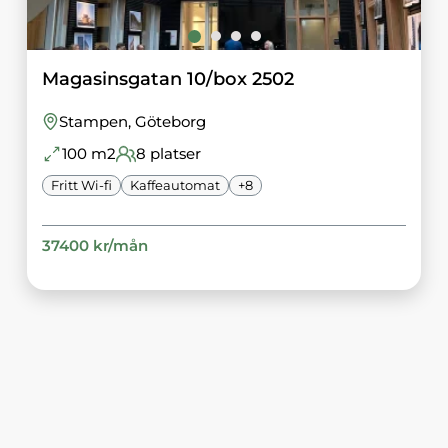
Magasinsgatan 10/box 2502
Stampen
, Göteborg
100
m2
8
platser
Fritt Wi-fi
Kaffeautomat
+
8
37400
kr/
mån