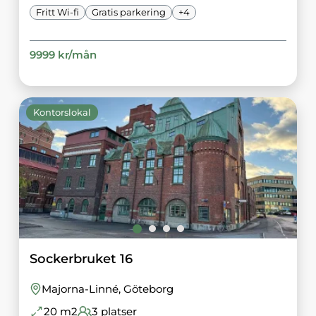
Fritt Wi-fi
Gratis parkering
+
4
9999
kr/
mån
Kontorslokal
Sockerbruket 16
Majorna-Linné
, Göteborg
20
m2
3
platser