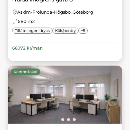
Askim-Frölunda-Högsbo
, Göteborg
580
m2
Tillåter egen dryck
Kök/pentry
+
5
66072
kr/
mån
Kontorslokal