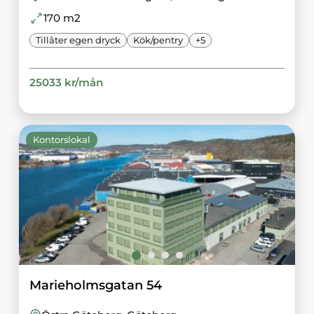
170
m2
Tillåter egen dryck
Kök/pentry
+
5
25033
kr/
mån
Kontorslokal
Marieholmsgatan 54