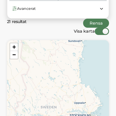
Avancerat
21
resultat
Rensa
Visa karta
Karta över annonser i sverige
+
−