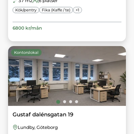
37
m2
6
platser
Kök/pentry
Fika (Kaffe / te)
+
1
6800
kr/
mån
Kontorslokal
Gustaf dalénsgatan 19
Lundby
, Göteborg