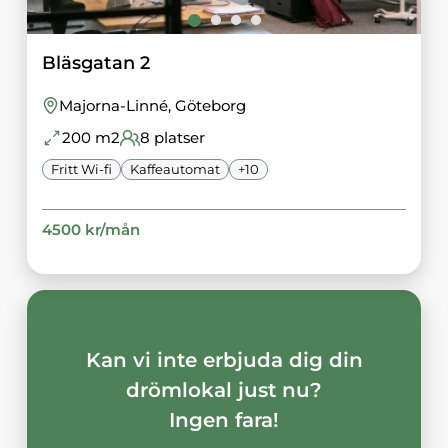
Bläsgatan 2
Majorna-Linné
, Göteborg
200
m2
8
platser
Fritt Wi-fi
Kaffeautomat
+
10
4500
kr/
mån
Kan vi inte erbjuda dig din
drömlokal just nu?
Ingen fara!