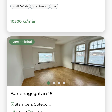
Fritt Wi-fi
Städning
+
4
10500
kr/
mån
Kontorslokal
Banehagsgatan 15
Stampen
, Göteborg