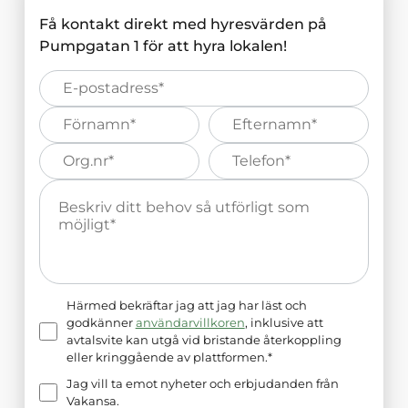
Få kontakt direkt med hyresvärden på
Pumpgatan 1
för att hyra lokalen!
E-
post*
Förnamn*
Efternamn*
Organisations
Telefonnummer*
nummer*
Meddelande*
Härmed bekräftar jag att jag har läst och
godkänner
användarvillkoren
, inklusive att
avtalsvite kan utgå vid bristande återkoppling
eller kringgående av plattformen.*
Jag vill ta emot nyheter och erbjudanden från
Vakansa.