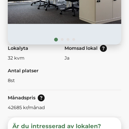
Nej: Lokalen är momsbefriad.<br/>Ja: Loka
Lokalyta
Momsad lokal
32
kvm
Ja
Antal platser
8
st
Pris vid bokning av 30<br/>eller mer dagar.
Månadspris
42685
kr/månad
Är du intresserad av lokalen?