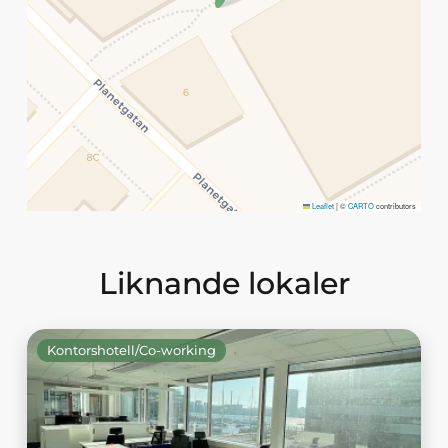
Leaflet
|
©
CARTO
contributors
Liknande lokaler
Kontorshotell/Co-working