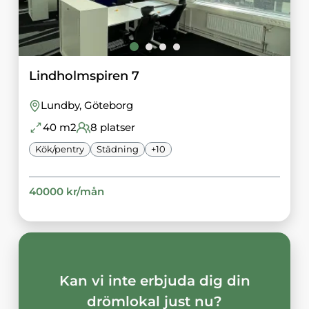
Lindholmspiren 7
Lundby
, Göteborg
40
m2
8
platser
Kök/pentry
Städning
+
10
40000
kr/
mån
Kan vi inte erbjuda dig din
drömlokal just nu?