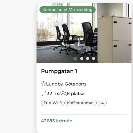
Kontorshotell/Co-working
Pumpgatan 1
Lundby
, Göteborg
32
m2
8
platser
Fritt Wi-fi
Kaffeautomat
+
4
42685
kr/
mån