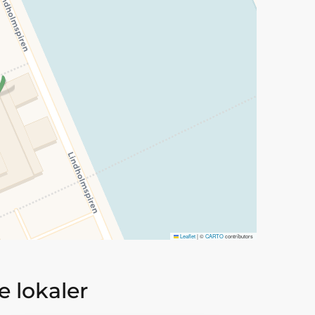
Leaflet
|
©
CARTO
contributors
 lokaler