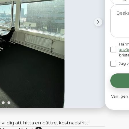
Meddelande
Härme
anvä
brist
Jag v
Vänligen 
 vi dig att hitta en bättre, kostnadsfritt!
Nej: Lokalen är momsbefriad.<br/>Ja: Lokalen hyrs exkl moms.