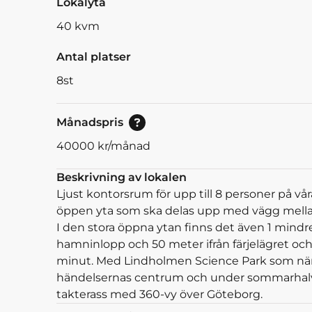
Lokalyta
40
kvm
Antal platser
8
st
Pris vid bokning av 30<br/>eller mer dagar.
Månadspris
40000
kr/månad
Beskrivning av lokalen
Ljust kontorsrum för upp till 8 personer på vår
öppen yta som ska delas upp med vägg mellan 
I den stora öppna ytan finns det även 1 mind
hamninlopp och 50 meter ifrån färjelägret och 
minut. Med Lindholmen Science Park som närm
händelsernas centrum och under sommarhalvåre
takterass med 360-vy över Göteborg.