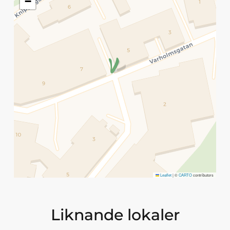
−
Leaflet
|
©
CARTO
contributors
Liknande lokaler