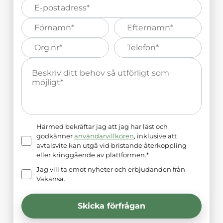
E-
post*
Förnamn*
Efternamn*
Organisations
Telefonnummer*
nummer*
Meddelande*
Härmed bekräftar jag att jag har läst och
godkänner
användarvillkoren
, inklusive att
avtalsvite kan utgå vid bristande återkoppling
eller kringgående av plattformen.*
Jag vill ta emot nyheter och erbjudanden från
Vakansa.
Skicka förfrågan