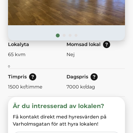
Nej: Lokalen är momsbefriad.<br/>Ja: Loka
Lokalyta
Momsad lokal
65
kvm
Nej
0
Pris för enstaka timmar.
Pris vid bokning av 8<br/>eller mer timmar
Timpris
Dagspris
1500
kr/timme
7000
kr/dag
Är du intresserad av lokalen?
Få kontakt direkt med hyresvärden på
Varholmsgatan
för att hyra lokalen!