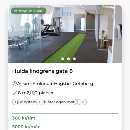
Idrott/danslokal
Hulda lindgrens gata 8
Askim-Frölunda-Högsbo
, Göteborg
8
m2
2
platser
Ljudsystem
Tillåter egen mat
+
6
300
kr/
tim
5000
kr/
mån