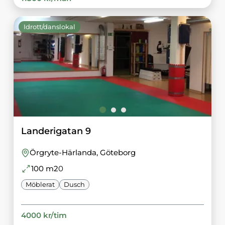
Idrott/danslokal
Landerigatan 9
Örgryte-Härlanda
, Göteborg
100
m2
0
Möblerat
Dusch
4000
kr/
tim