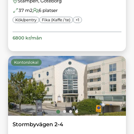
Stampen
, Göteborg
37
m2
6
platser
Kök/pentry
Fika (Kaffe / te)
+
1
6800
kr/
mån
Kontorslokal
Stormbyvägen 2-4