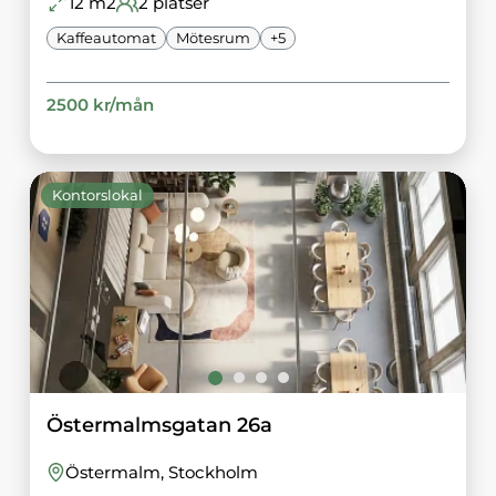
12
m2
2
platser
Kaffeautomat
Mötesrum
+
5
2500
kr/
mån
Kontorslokal
Östermalmsgatan 26a
Östermalm
, Stockholm