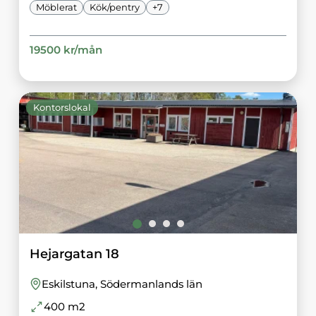
Möblerat
Kök/pentry
+
7
19500
kr/
mån
Kontorslokal
Hejargatan 18
Eskilstuna
, Södermanlands län
400
m2