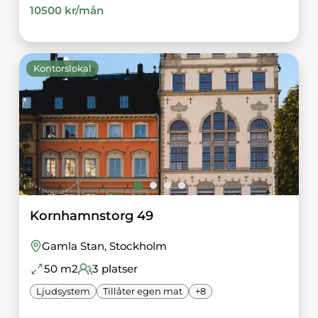
10500
kr/
mån
Kontorslokal
Kornhamnstorg 49
Gamla Stan
, Stockholm
50
m2
3
platser
Ljudsystem
Tillåter egen mat
+
8