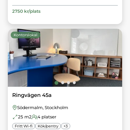
2750
kr/
plats
Kontorslokal
Ringvägen 45a
Södermalm
, Stockholm
25
m2
4
platser
Fritt Wi-fi
Kök/pentry
+
3