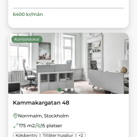
6400
kr/
mån
Kontorslokal
Kammakargatan 48
Norrmalm
, Stockholm
175
m2
15
platser
Kök/pentry
Tillåter husdjur
+
2