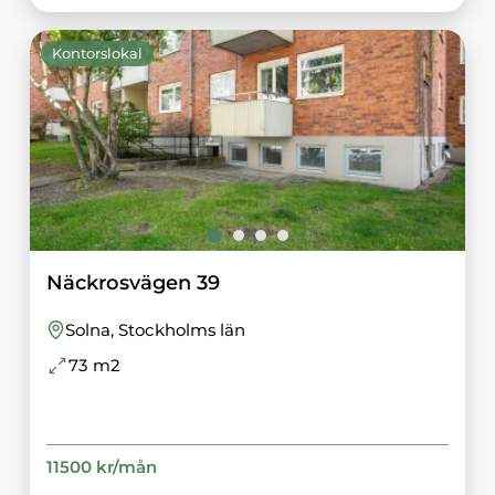
Kontorslokal
Näckrosvägen 39
Solna
, Stockholms län
73
m2
11500
kr/
mån