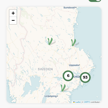
Karta över annonser i sverige
+
−
6
93
Leaflet
|
©
CARTO
contributors