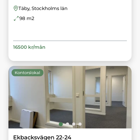
Täby
, Stockholms län
98
m2
16500
kr/
mån
Kontorslokal
Ekbacksvägen 22-24