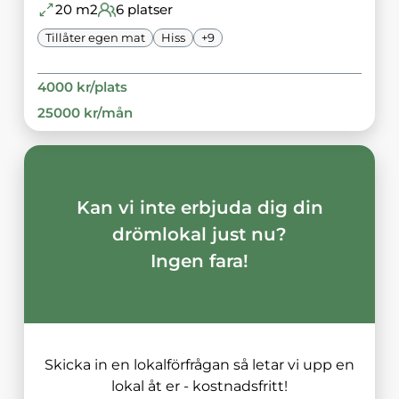
20
m2
6
platser
Tillåter egen mat
Hiss
+
9
4000
kr/
plats
25000
kr/
mån
Kan vi inte erbjuda dig din
drömlokal just nu?
Ingen fara!
Skicka in en lokalförfrågan så letar vi upp en
lokal åt er - kostnadsfritt!