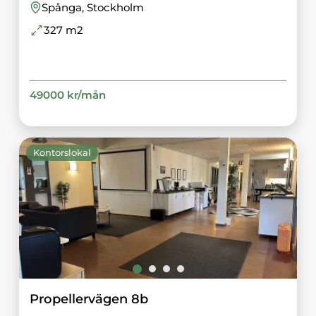
Spånga
, Stockholm
327
m2
49000
kr/
mån
Kontorslokal
Propellervägen 8b