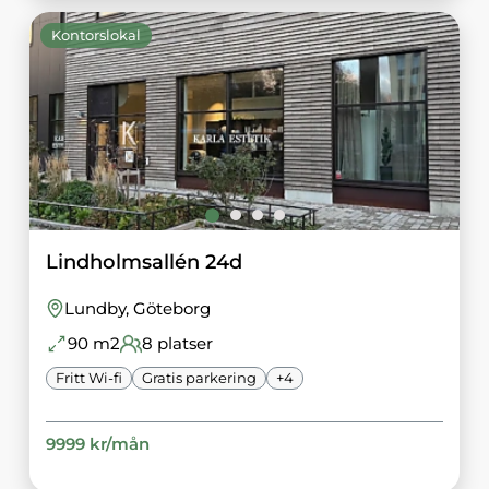
Kontorslokal
Lindholmsallén 24d
Lundby
, Göteborg
90
m2
8
platser
Fritt Wi-fi
Gratis parkering
+
4
9999
kr/
mån