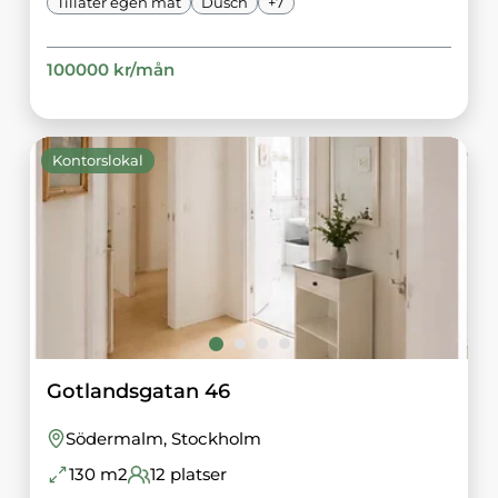
Tillåter egen mat
Dusch
+
7
100000
kr/
mån
Kontorslokal
Gotlandsgatan 46
Södermalm
, Stockholm
130
m2
12
platser