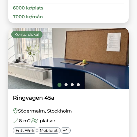
6000
kr/
plats
7000
kr/
mån
Kontorslokal
Ringvägen 45a
Södermalm
, Stockholm
8
m2
1
platser
Fritt Wi-fi
Möblerat
+
4