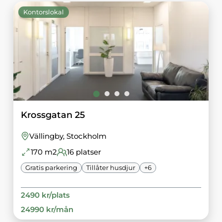
Kontorslokal
Krossgatan 25
Vällingby
, Stockholm
170
m2
16
platser
Gratis parkering
Tillåter husdjur
+
6
2490
kr/
plats
24990
kr/
mån