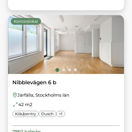
Kontorslokal
Nibblevägen 6 b
Järfälla
, Stockholms län
42
m2
Kök/pentry
Dusch
+
1
7950
kr/
mån