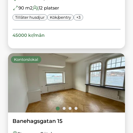
90
m2
12
platser
Tillåter husdjur
Kök/pentry
+
3
45000
kr/
mån
Kontorslokal
Banehagsgatan 15