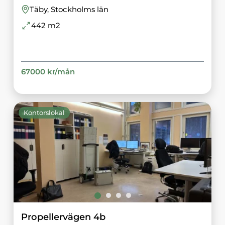
Täby
, Stockholms län
442
m2
67000
kr/
mån
Kontorslokal
Propellervägen 4b