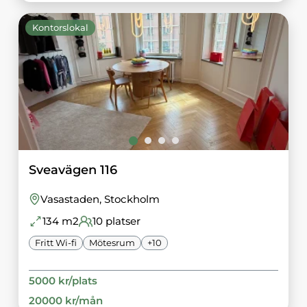
Kontorslokal
Sveavägen 116
Vasastaden
, Stockholm
134
m2
10
platser
Fritt Wi-fi
Mötesrum
+
10
5000
kr/
plats
20000
kr/
mån