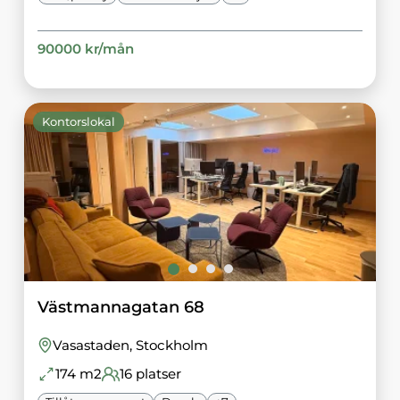
90000
kr/
mån
Kontorslokal
Västmannagatan 68
Vasastaden
, Stockholm
174
m2
16
platser