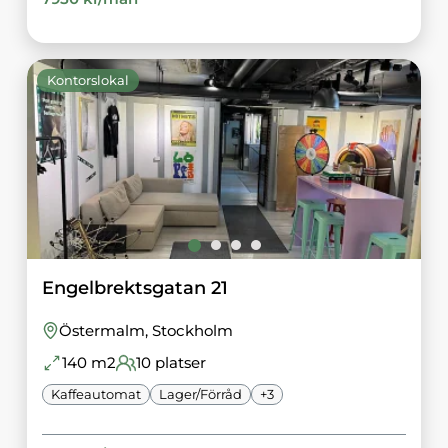
Kontorslokal
Engelbrektsgatan 21
Östermalm
, Stockholm
140
m2
10
platser
Kaffeautomat
Lager/Förråd
+
3