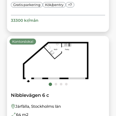
Gratis parkering
Kök/pentry
+
7
33300
kr/
mån
Kontorslokal
Nibblevägen 6 c
Järfälla
, Stockholms län
64
m2