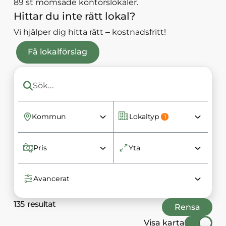
89 st momsade kontorslokaler.
Hittar du inte rätt lokal?
Vi hjälper dig hitta rätt – kostnadsfritt!
Få lokalförslag
Kommun
Lokaltyp
1
Pris
Yta
Avancerat
135
resultat
Rensa
Visa karta