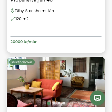
Täby
, Stockholms län
120
m2
20000
kr/
mån
Kontorslokal
👋 Välkommen till Vakansa! Behöver du hjälp att hitta eller 