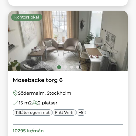
Kontorslokal
Mosebacke torg 6
Södermalm
, Stockholm
15
m2
2
platser
Tillåter egen mat
Fritt Wi-fi
+
5
10295
kr/
mån