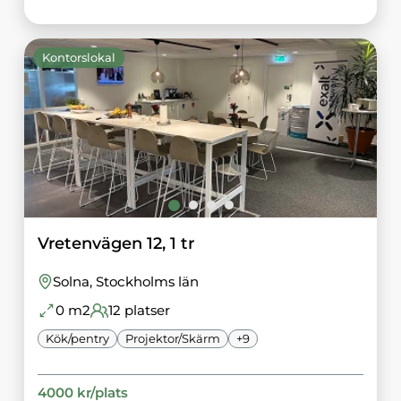
Kontorslokal
Vretenvägen 12, 1 tr
Solna
, Stockholms län
0
m2
12
platser
Kök/pentry
Projektor/Skärm
+
9
4000
kr/
plats