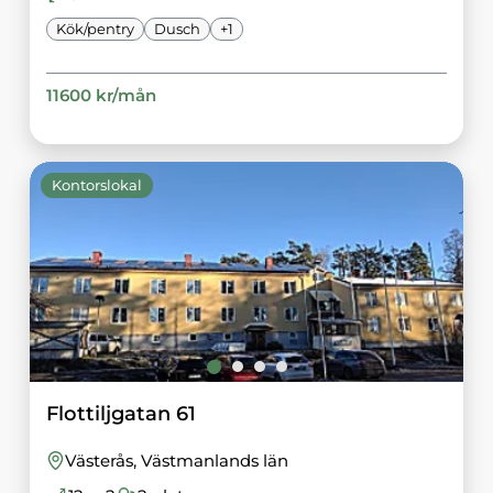
Kök/pentry
Dusch
+
1
11600
kr/
mån
Kontorslokal
Flottiljgatan 61
Västerås
, Västmanlands län