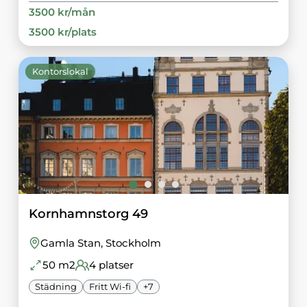
3500
kr/
mån
3500
kr/
plats
Kontorslokal
Kornhamnstorg 49
Gamla Stan
, Stockholm
50
m2
4
platser
Städning
Fritt Wi-fi
+
7