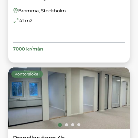
Bromma
, Stockholm
41
m2
7000
kr/
mån
Kontorslokal
Propellervägen 4b