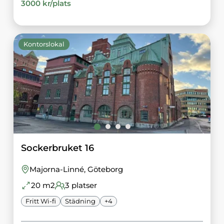
3000
kr/
plats
Kontorslokal
Sockerbruket 16
Majorna-Linné
, Göteborg
20
m2
3
platser
Fritt Wi-fi
Städning
+
4