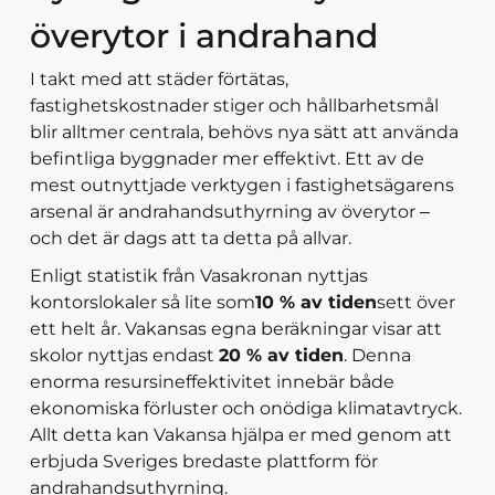
överytor i andrahand
I takt med att städer förtätas,
fastighetskostnader stiger och hållbarhetsmål
blir alltmer centrala, behövs nya sätt att använda
befintliga byggnader mer effektivt. Ett av de
mest outnyttjade verktygen i fastighetsägarens
arsenal är andrahandsuthyrning av överytor –
och det är dags att ta detta på allvar.
Enligt statistik från Vasakronan nyttjas
kontorslokaler så lite som
10 % av tiden
sett över
ett helt år. Vakansas egna beräkningar visar att
skolor nyttjas endast
20 % av tiden
. Denna
enorma resursineffektivitet innebär både
ekonomiska förluster och onödiga klimatavtryck.
Allt detta kan Vakansa hjälpa er med genom att
erbjuda Sveriges bredaste plattform för
andrahandsuthyrning.